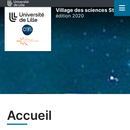
Accéder au menu principal
Accéder au contenu
M
Village des sciences StSo
édition 2020
Accueil